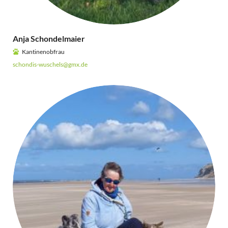
Anja Schondelmaier
Kantinenobfrau
schondis-wuschels@gmx.de