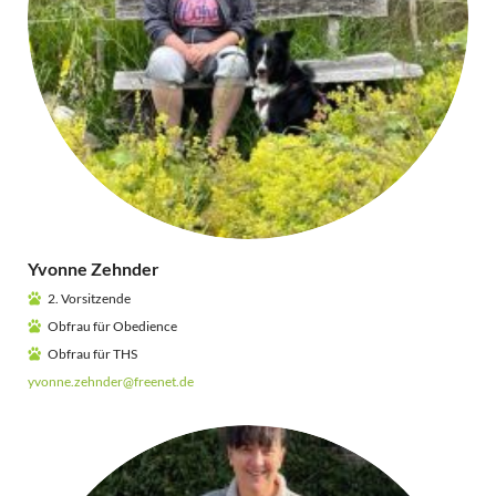
Yvonne Zehnder
2. Vorsitzende
Obfrau für Obedience
Obfrau für THS
yvonne.zehnder@freenet.de