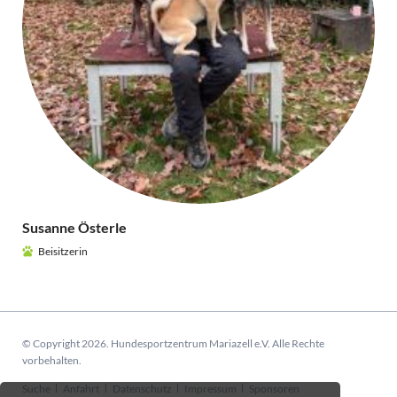
Susanne Österle
Beisitzerin
© Copyright 2026. Hundesportzentrum Mariazell e.V. Alle Rechte
vorbehalten.
Navigation
Suche
Anfahrt
Datenschutz
Impressum
Sponsoren