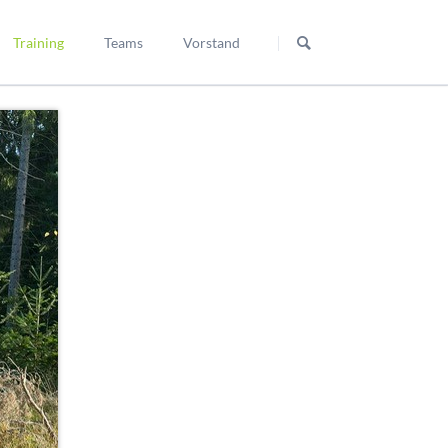
Navigation
überspringen
Training
Teams
Vorstand
Übersicht
Yvonne Zehnder
Susanne Österle
Conny Hanke
Tanja Braun
Anja Schondelmaier
Melanie Grießhaber
Siegfried Heinz
Susanne Heilen
Claudia Spudic