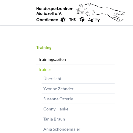
EN
Navigation
Training
überspringen
Trainingszeiten
Trainer
Übersicht
Yvonne Zehnder
Susanne Österle
Conny Hanke
Tanja Braun
Anja Schondelmaier