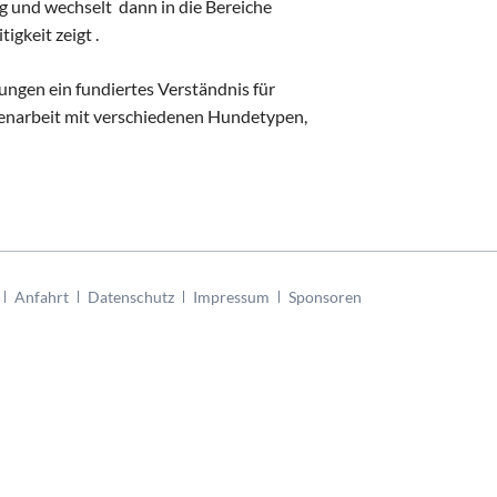
ng und wechselt dann in die Bereiche
igkeit zeigt .
rungen ein fundiertes Verständnis für
narbeit mit verschiedenen Hundetypen,
tion
Anfahrt
Datenschutz
Impressum
Sponsoren
ringen