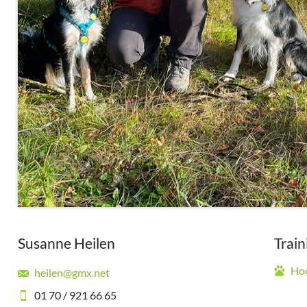
Susanne Heilen
Trai
Ho
heilen@gmx.net
01 70 / 921 66 65