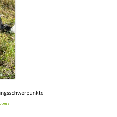
Sarah Vogelmann
Nicole Kühn
ningsschwerpunkte
opers